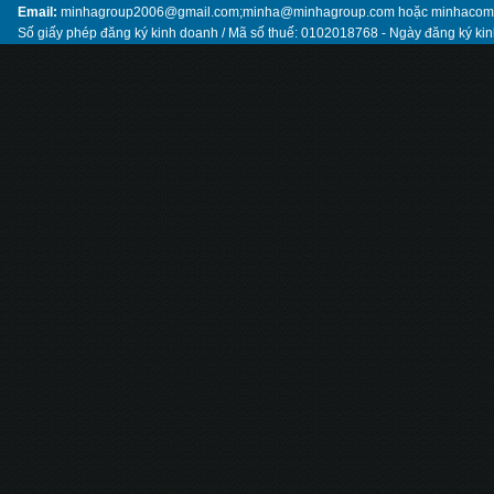
Email:
minhagroup2006@gmail.com;minha@minhagroup.com hoặc minhaco
Số giấy phép đăng ký kinh doanh / Mã số thuế: 0102018768 - Ngày đăng ký ki