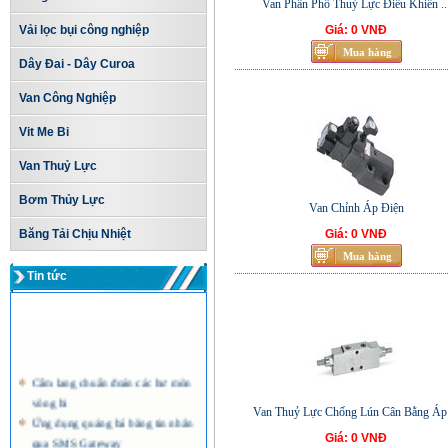
Van Phân Phố Thuỷ Lực Điều Khiển ..
Vải lọc bụi công nghiệp
Giá: 0 VNĐ
Dây Đai - Dây Curoa
Van Công Nghiệp
Vit Me Bi
Van Thuỷ Lực
Bơm Thủy Lực
Van Chỉnh Áp Điện
Băng Tải Chịu Nhiệt
Giá: 0 VNĐ
Tin tức
Cẩm lang chuẩn đoán các hư mòn
vòng bi
Van Thuỷ Lực Chống Lún Cân Bằng Áp 
Ứng dụng quảng bá bằng tin nhắn
qua SMS Gateway
Giá: 0 VNĐ