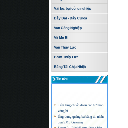
Vải lọc bụi công nghiệp
Dây Đai - Dây Curoa
Van Công Nghiệp
Vit Me Bi
Van Thuỷ Lực
Bơm Thủy Lực
Băng Tải Chịu Nhiệt
Tin tức
Cẩm lang chuẩn đoán các hư mòn
vòng bi
Ứng dụng quảng bá bằng tin nhắn
qua SMS Gateway
Storm 2 - BlackBerry không bàn