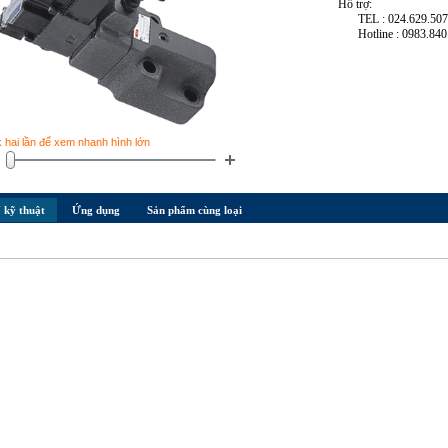
Hỗ trợ:
TEL : 024.629.50
Hotline : 0983.840
k hai lần để xem nhanh hình lớn
 kỹ thuật
Ứng dụng
Sản phẩm cùng loại