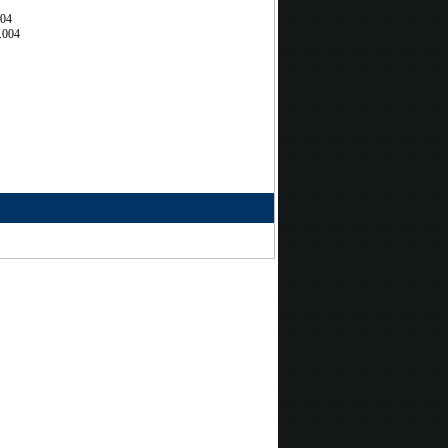
704
.004