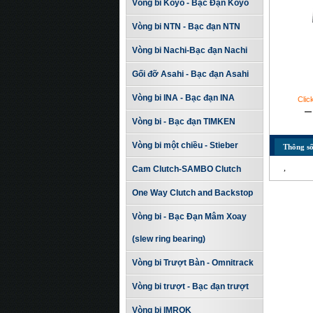
Vòng bi Koyo - Bạc Đạn Koyo
Vòng bi NTN - Bạc đạn NTN
Vòng bi Nachi-Bạc đạn Nachi
Gối đỡ Asahi - Bạc đạn Asahi
Vòng bi INA - Bạc đạn INA
Clic
Vòng bi - Bạc đạn TIMKEN
Vòng bi một chiều - Stieber
Thông số
,
Cam Clutch-SAMBO Clutch
One Way Clutch and Backstop
Vòng bi - Bạc Đạn Mâm Xoay
(slew ring bearing)
Vòng bi Trượt Bàn - Omnitrack
Vòng bi trượt - Bạc đạn trượt
Vòng bi IMROK