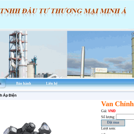
m
Bảo hành
Liên hệ
h Áp Điện
Van Chỉnh
Giá:
VNĐ
Số lượng:
Lượt xem: