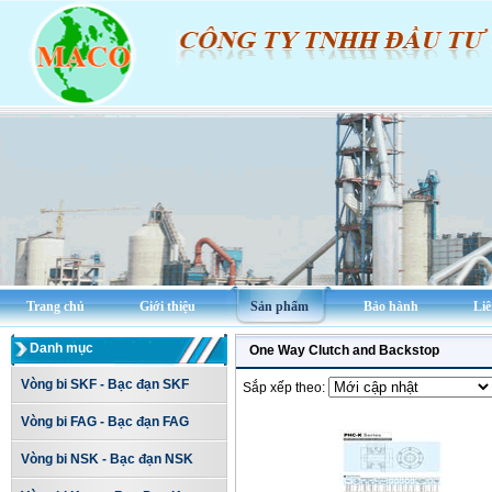
Trang chủ
Giới thiệu
Sản phẩm
Bảo hành
Liê
Danh mục
One Way Clutch and Backstop
Vòng bi SKF - Bạc đạn SKF
Sắp xếp theo:
Vòng bi FAG - Bạc đạn FAG
Vòng bi NSK - Bạc đạn NSK