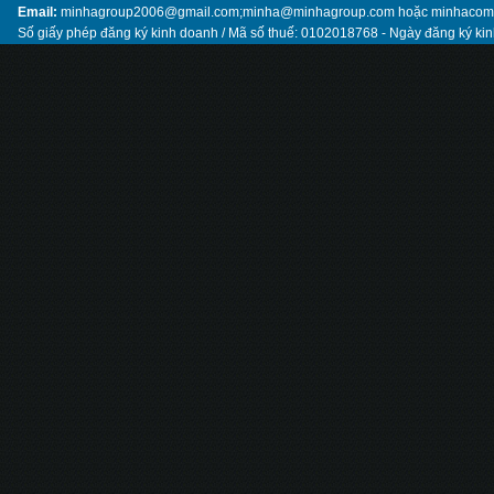
Email:
minhagroup2006@gmail.com;minha@minhagroup.com hoặc minhaco
Số giấy phép đăng ký kinh doanh / Mã số thuế: 0102018768 - Ngày đăng ký ki