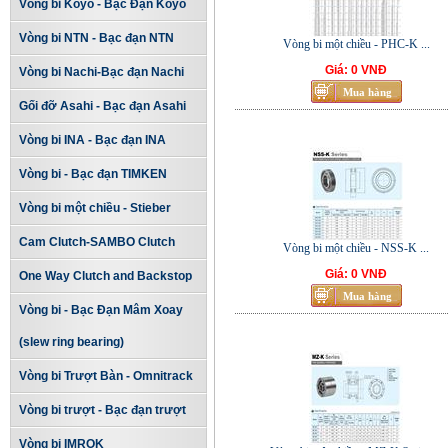
Vòng bi Koyo - Bạc Đạn Koyo
Vòng bi NTN - Bạc đạn NTN
Vòng bi một chiều - PHC-K ...
Giá: 0 VNĐ
Vòng bi Nachi-Bạc đạn Nachi
Gối đỡ Asahi - Bạc đạn Asahi
Vòng bi INA - Bạc đạn INA
Vòng bi - Bạc đạn TIMKEN
Vòng bi một chiều - Stieber
Cam Clutch-SAMBO Clutch
Vòng bi một chiều - NSS-K ...
Giá: 0 VNĐ
One Way Clutch and Backstop
Vòng bi - Bạc Đạn Mâm Xoay
(slew ring bearing)
Vòng bi Trượt Bàn - Omnitrack
Vòng bi trượt - Bạc đạn trượt
Vòng bi IMROK