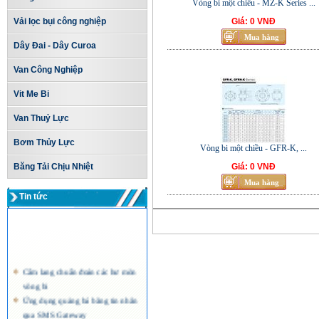
Vòng bi một chiều - MZ-K Series ...
Vải lọc bụi công nghiệp
Giá: 0 VNĐ
Dây Đai - Dây Curoa
Van Công Nghiệp
Vit Me Bi
Van Thuỷ Lực
Bơm Thủy Lực
Vòng bi một chiều - GFR-K, ...
Băng Tải Chịu Nhiệt
Giá: 0 VNĐ
Tin tức
Cẩm lang chuẩn đoán các hư mòn
vòng bi
Ứng dụng quảng bá bằng tin nhắn
qua SMS Gateway