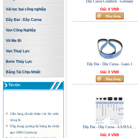
Dây Curoa Contitech - Germany
Vải lọc bụi công nghiệp
Giá: 0 VNĐ
Dây Đai - Dây Curoa
Van Công Nghiệp
Vit Me Bi
Van Thuỷ Lực
Bơm Thủy Lực
Dây Đai - Dây Curoa - Gates 1
Băng Tải Chịu Nhiệt
Giá: 0 VNĐ
Tin tức
Cẩm lang chuẩn đoán các hư mòn
vòng bi
Ứng dụng quảng bá bằng tin nhắn
Dây Đai - Dây Curoa - AA/HAA, ...
qua SMS Gateway
Giá: 0 VNĐ
Storm 2 - BlackBerry không bàn