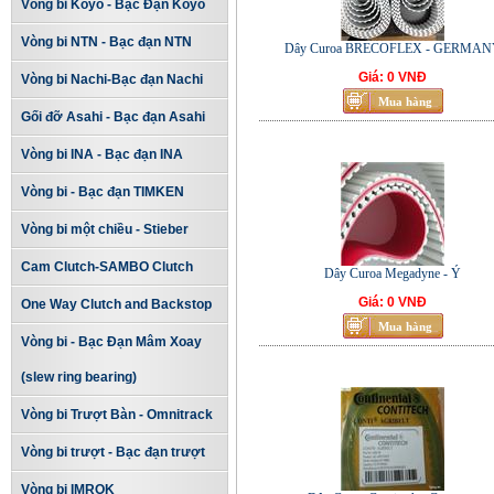
Vòng bi Koyo - Bạc Đạn Koyo
Vòng bi NTN - Bạc đạn NTN
Dây Curoa BRECOFLEX - GERMAN
Giá: 0 VNĐ
Vòng bi Nachi-Bạc đạn Nachi
Gối đỡ Asahi - Bạc đạn Asahi
Vòng bi INA - Bạc đạn INA
Vòng bi - Bạc đạn TIMKEN
Vòng bi một chiều - Stieber
Cam Clutch-SAMBO Clutch
Dây Curoa Megadyne - Ý
Giá: 0 VNĐ
One Way Clutch and Backstop
Vòng bi - Bạc Đạn Mâm Xoay
(slew ring bearing)
Vòng bi Trượt Bàn - Omnitrack
Vòng bi trượt - Bạc đạn trượt
Vòng bi IMROK