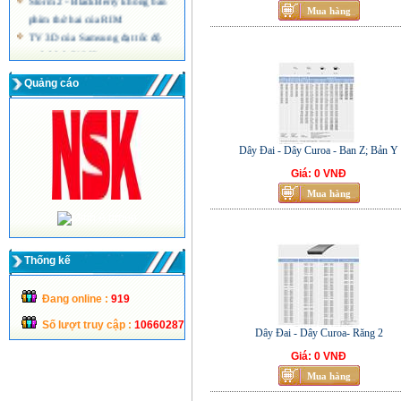
phím thứ hai của RIM
TV 3D của Samsung đạt tốc độ
quét hình 240 Hz
Màn hình máy tính siêu mỏng công
Quảng cáo
nghệ LED của Acer
Dây Đai - Dây Curoa - Ban Z; Bản Y
Giá: 0 VNĐ
Thống kế
Đang online :
919
Số lượt truy cập :
10660287
Dây Đai - Dây Curoa- Răng 2
Giá: 0 VNĐ