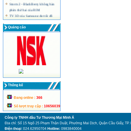
Storm 2 - BlackBerry không bàn
phím thứ hai của RIM
TV 3D của Samsung đạt tốc độ
quét hình 240 Hz
Màn hình máy tính siêu mỏng công
Quảng cáo
nghệ LED của Acer
Thống kế
Đang online :
366
Số lượt truy cập :
10656039
Công ty TNHH đầu Tư Thương Mại Minh Á
Địa chỉ: Số 15 Ngõ 25 Phạm Thận Duật, Phường Mai Dịch, Quận Cầu Giấy, TP.
Điện thoại
:024.62950704
Hotline:
0983840004