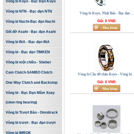
Vòng bi Koyo - Bạc Đạn Koyo
Vòng bi NTN - Bạc đạn NTN
Vòng bi Koyo, Nhật Bản - Bạc đạn ...
Giá: 0 VNĐ
Vòng bi Nachi-Bạc đạn Nachi
Gối đỡ Asahi - Bạc đạn Asahi
Vòng bi INA - Bạc đạn INA
Vòng bi - Bạc đạn TIMKEN
Vòng bi một chiều - Stieber
Cam Clutch-SAMBO Clutch
Vòng bi Cầu đỡ chặn Koyo - Vòng bi ..
Giá: 0 VNĐ
One Way Clutch and Backstop
Vòng bi - Bạc Đạn Mâm Xoay
(slew ring bearing)
Vòng bi Trượt Bàn - Omnitrack
Vòng bi trượt - Bạc đạn trượt
Vòng bi IMROK