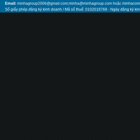
Email:
minhagroup2006@gmail.com;minha@minhagroup.com hoặc minhaco
Số giấy phép đăng ký kinh doanh / Mã số thuế: 0102018768 - Ngày đăng ký ki