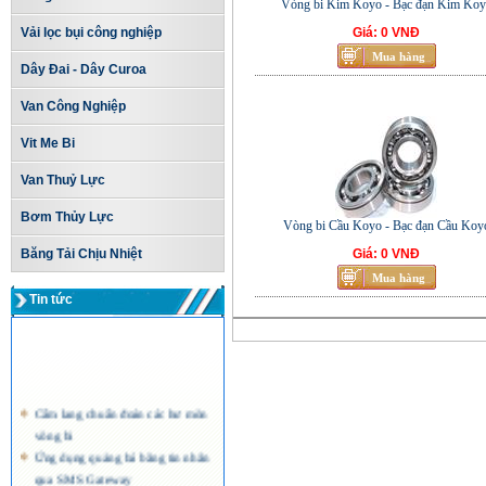
Vòng bi Kim Koyo - Bạc đạn Kim Koy
Vải lọc bụi công nghiệp
Giá: 0 VNĐ
Dây Đai - Dây Curoa
Van Công Nghiệp
Vit Me Bi
Van Thuỷ Lực
Bơm Thủy Lực
Vòng bi Cầu Koyo - Bạc đạn Cầu Koy
Băng Tải Chịu Nhiệt
Giá: 0 VNĐ
Tin tức
Cẩm lang chuẩn đoán các hư mòn
vòng bi
Ứng dụng quảng bá bằng tin nhắn
qua SMS Gateway