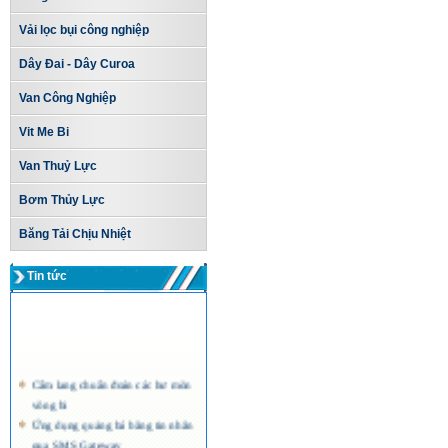
Vải lọc bụi công nghiệp
Dây Đai - Dây Curoa
Van Công Nghiệp
Vit Me Bi
Van Thuỷ Lực
Bơm Thủy Lực
Băng Tải Chịu Nhiệt
Tin tức
Cẩm lang chuẩn đoán các hư mòn
vòng bi
Ứng dụng quảng bá bằng tin nhắn
qua SMS Gateway