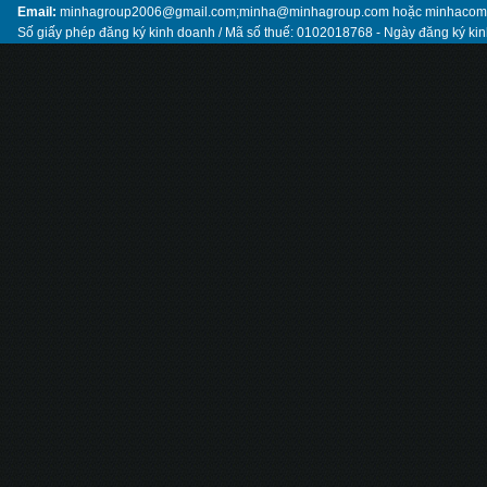
Email:
minhagroup2006@gmail.com;minha@minhagroup.com hoặc minhaco
Số giấy phép đăng ký kinh doanh / Mã số thuế: 0102018768 - Ngày đăng ký ki