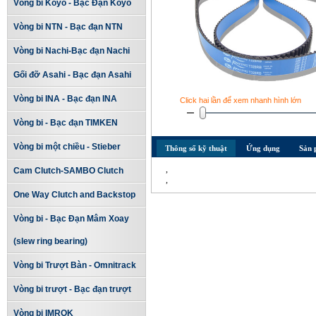
Vòng bi Koyo - Bạc Đạn Koyo
Vòng bi NTN - Bạc đạn NTN
Vòng bi Nachi-Bạc đạn Nachi
Gối đỡ Asahi - Bạc đạn Asahi
Vòng bi INA - Bạc đạn INA
Click hai lần để xem nhanh hình lớn
Vòng bi - Bạc đạn TIMKEN
Vòng bi một chiều - Stieber
Thông số kỹ thuật
Ứng dụng
Sản 
,
Cam Clutch-SAMBO Clutch
,
One Way Clutch and Backstop
Vòng bi - Bạc Đạn Mâm Xoay
(slew ring bearing)
Vòng bi Trượt Bàn - Omnitrack
Vòng bi trượt - Bạc đạn trượt
Vòng bi IMROK