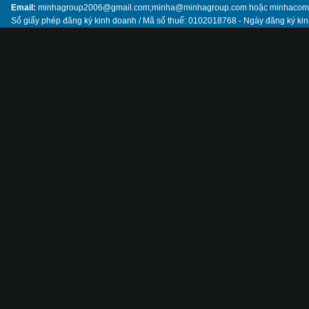
Email:
minhagroup2006@gmail.com;minha@minhagroup.com hoặc minhaco
Số giấy phép đăng ký kinh doanh / Mã số thuế: 0102018768 - Ngày đăng ký ki