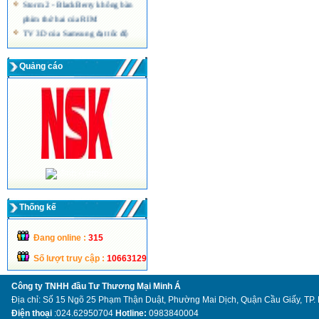
Storm 2 - BlackBerry không bàn
phím thứ hai của RIM
TV 3D của Samsung đạt tốc độ
quét hình 240 Hz
Màn hình máy tính siêu mỏng công
Quảng cáo
nghệ LED của Acer
Thống kế
Đang online :
315
Số lượt truy cập :
10663129
Công ty TNHH đầu Tư Thương Mại Minh Á
Địa chỉ: Số 15 Ngõ 25 Phạm Thận Duật, Phường Mai Dịch, Quận Cầu Giấy, TP.
Điện thoại
:024.62950704
Hotline:
0983840004