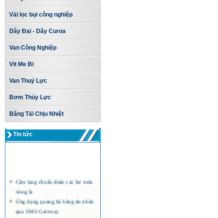
Vải lọc bụi công nghiệp
Dây Đai - Dây Curoa
Van Công Nghiệp
Vit Me Bi
Van Thuỷ Lực
Bơm Thủy Lực
Băng Tải Chịu Nhiệt
Tin tức
Cẩm lang chuẩn đoán các hư mòn
vòng bi
Ứng dụng quảng bá bằng tin nhắn
qua SMS Gateway