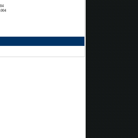
704
.004