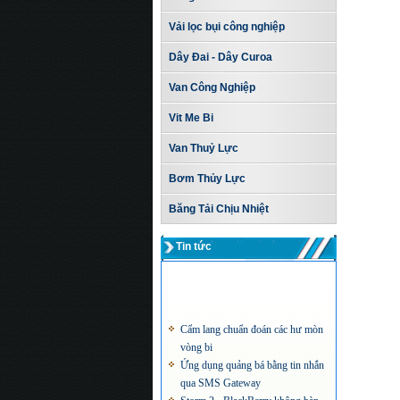
Vải lọc bụi công nghiệp
Dây Đai - Dây Curoa
Van Công Nghiệp
Vit Me Bi
Van Thuỷ Lực
Bơm Thủy Lực
Băng Tải Chịu Nhiệt
Tin tức
Cẩm lang chuẩn đoán các hư mòn
vòng bi
Ứng dụng quảng bá bằng tin nhắn
qua SMS Gateway
Storm 2 - BlackBerry không bàn