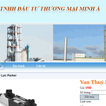
m
Bảo hành
Liên hệ
ỷ Lực Parker
Van Thuỷ 
Giá:
VNĐ
Số lượng:
Lượt xem: