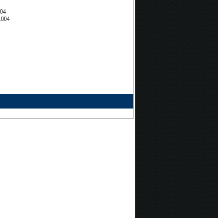
704
.004