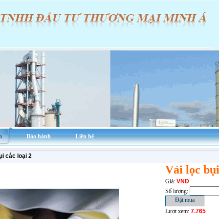
m
Bảo hành
Liên hệ
ụi các loại 2
Vải lọc bụi
Giá:
VNĐ
Số lượng:
Lượt xem:
7.765