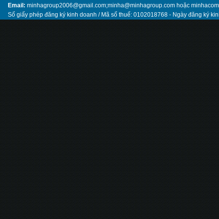
Email:
minhagroup2006@gmail.com;minha@minhagroup.com hoặc minhaco
Số giấy phép đăng ký kinh doanh / Mã số thuế: 0102018768 - Ngày đăng ký ki