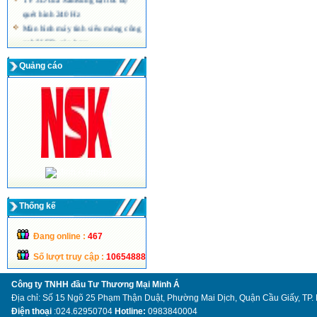
quét hình 240 Hz
Màn hình máy tính siêu mỏng công
nghệ LED của Acer
Quảng cáo
Thống kế
Đang online :
467
Số lượt truy cập :
10654888
Công ty TNHH đầu Tư Thương Mại Minh Á
Địa chỉ: Số 15 Ngõ 25 Phạm Thận Duật, Phường Mai Dịch, Quận Cầu Giấy, TP.
Điện thoại
:024.62950704
Hotline:
0983840004