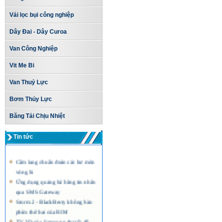
Vải lọc bụi công nghiệp
Dây Đai - Dây Curoa
Van Công Nghiệp
Vit Me Bi
Van Thuỷ Lực
Bơm Thủy Lực
Băng Tải Chịu Nhiệt
Tin tức
Cẩm lang chuẩn đoán các hư mòn
vòng bi
Ứng dụng quảng bá bằng tin nhắn
qua SMS Gateway
Storm 2 - BlackBerry không bàn
phím thứ hai của RIM
TV 3D của Samsung đạt tốc độ