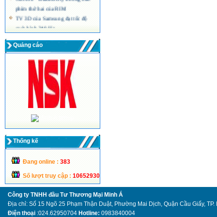
phím thứ hai của RIM
TV 3D của Samsung đạt tốc độ
quét hình 240 Hz
Màn hình máy tính siêu mỏng công
nghệ LED của Acer
Quảng cáo
Thống kế
Đang online :
383
Số lượt truy cập :
10652930
Công ty TNHH đầu Tư Thương Mại Minh Á
Địa chỉ: Số 15 Ngõ 25 Phạm Thận Duật, Phường Mai Dịch, Quận Cầu Giấy, TP.
Điện thoại
:024.62950704
Hotline:
0983840004