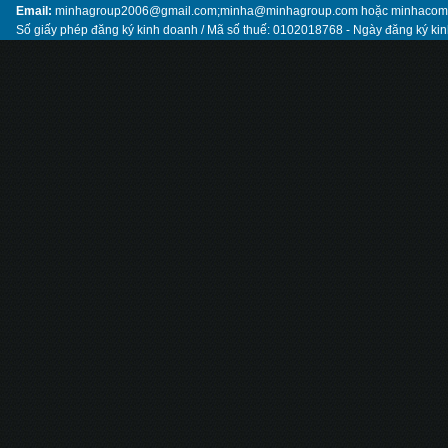
Email:
minhagroup2006@gmail.com;minha@minhagroup.com hoặc minhaco
Số giấy phép đăng ký kinh doanh / Mã số thuế: 0102018768 - Ngày đăng ký ki