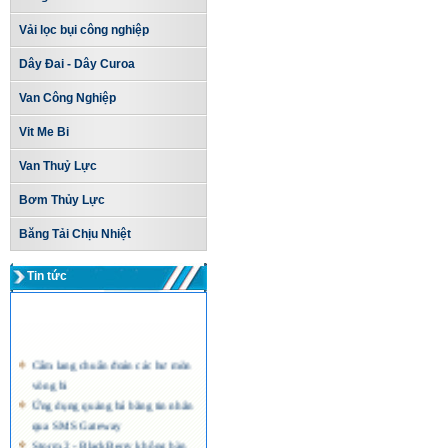
Vải lọc bụi công nghiệp
Dây Đai - Dây Curoa
Van Công Nghiệp
Vit Me Bi
Van Thuỷ Lực
Bơm Thủy Lực
Băng Tải Chịu Nhiệt
Tin tức
Cẩm lang chuẩn đoán các hư mòn
vòng bi
Ứng dụng quảng bá bằng tin nhắn
qua SMS Gateway
Storm 2 - BlackBerry không bàn