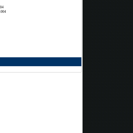
704
.004