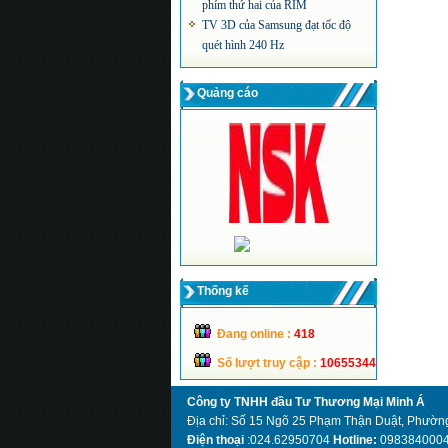
TV 3D của Samsung đạt tốc độ
quét hình 240 Hz
Màn hình máy tính siêu mỏng công
nghệ LED của Acer
Quảng cáo
Thống kế
Đang online :
418
Số lượt truy cập :
10655344
Công ty TNHH đầu Tư Thương Mại Minh Á
Địa chỉ: Số 15 Ngõ 25 Phạm Thận Duật, Phường
Điện thoại
:024.62950704
Hotline:
098384000