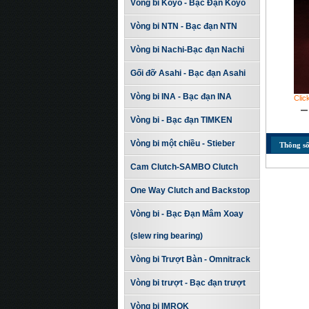
Vòng bi Koyo - Bạc Đạn Koyo
Vòng bi NTN - Bạc đạn NTN
Vòng bi Nachi-Bạc đạn Nachi
Gối đỡ Asahi - Bạc đạn Asahi
Vòng bi INA - Bạc đạn INA
Clic
Vòng bi - Bạc đạn TIMKEN
Vòng bi một chiều - Stieber
Thông số
Cam Clutch-SAMBO Clutch
One Way Clutch and Backstop
Vòng bi - Bạc Đạn Mâm Xoay
(slew ring bearing)
Vòng bi Trượt Bàn - Omnitrack
Vòng bi trượt - Bạc đạn trượt
Vòng bi IMROK