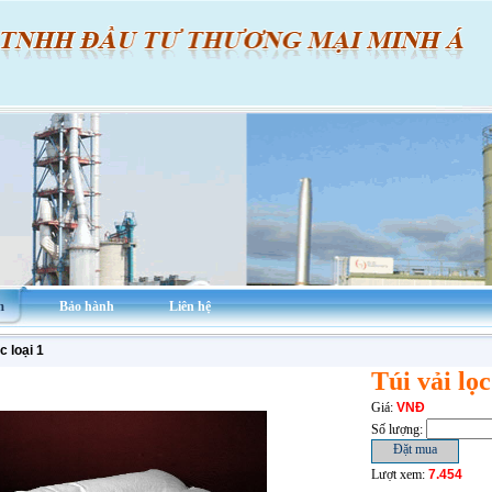
m
Bảo hành
Liên hệ
c loại 1
Túi vải lọc
Giá:
VNĐ
Số lượng:
Lượt xem:
7.454