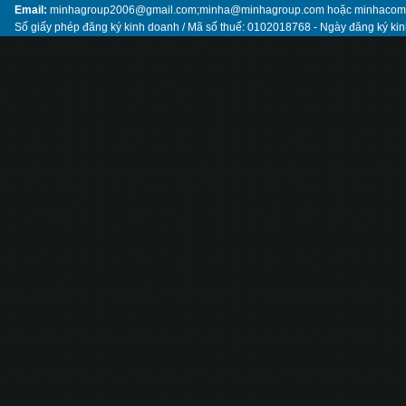
Email:
minhagroup2006@gmail.com;minha@minhagroup.com hoặc minhaco
Số giấy phép đăng ký kinh doanh / Mã số thuế: 0102018768 - Ngày đăng ký ki