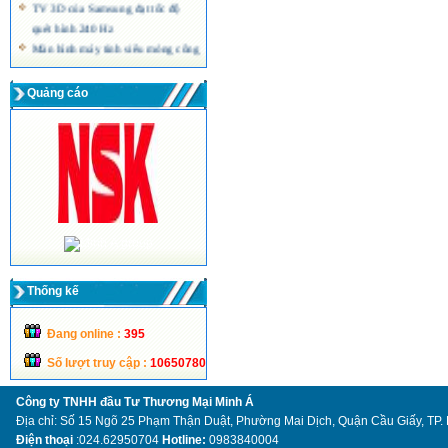
TV 3D của Samsung đạt tốc độ
quét hình 240 Hz
Màn hình máy tính siêu mỏng công
nghệ LED của Acer
Quảng cáo
Thống kế
Đang online :
395
Số lượt truy cập :
10650780
Công ty TNHH đầu Tư Thương Mại Minh Á
Địa chỉ: Số 15 Ngõ 25 Phạm Thận Duật, Phường Mai Dịch, Quận Cầu Giấy, TP.
Điện thoại
:024.62950704
Hotline:
0983840004