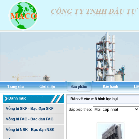
Trang chủ
Giới thiệu
Sản phẩm
Bảo hành
Liê
Danh mục
Bản vẽ các mô hình lọc bụi
Vòng bi SKF - Bạc đạn SKF
Sắp xếp theo:
Vòng bi FAG - Bạc đạn FAG
Vòng bi NSK - Bạc đạn NSK