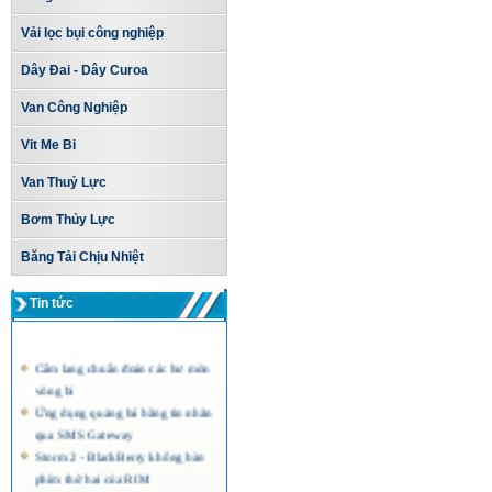
Vải lọc bụi công nghiệp
Dây Đai - Dây Curoa
Van Công Nghiệp
Vit Me Bi
Van Thuỷ Lực
Bơm Thủy Lực
Băng Tải Chịu Nhiệt
Tin tức
Cẩm lang chuẩn đoán các hư mòn
vòng bi
Ứng dụng quảng bá bằng tin nhắn
qua SMS Gateway
Storm 2 - BlackBerry không bàn
phím thứ hai của RIM