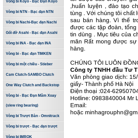
Vòng bi Koyo - Bạc Đạn Koyo
,huấn luyện , đào tạo c
Vòng bi NTN - Bạc đạn NTN
tùng . Với chúng tôi chất 
sau bán hàng. Vì thế t
Vòng bi Nachi-Bạc đạn Nachi
được các tập đoàn, tổng
Gối đỡ Asahi - Bạc đạn Asahi
tin dùng . Mục tiêu của 
mãn Rất mong được sự 
Vòng bi INA - Bạc đạn INA
hàng.
Vòng bi - Bạc đạn TIMKEN
CHÚNG TÔI LUÔN ĐỒN
Vòng bi một chiều - Stieber
Công ty TNHH đầu Tư 
Cam Clutch-SAMBO Clutch
Văn phòng giao dịch: 1
giấy- Thành phố Hà Nội
One Way Clutch and Backstop
Điện thoại :024-629507
Vòng bi - Bạc Đạn Mâm Xoay
Hotline: 0983840004 Mr
Email: min
(slew ring bearing)
hoặc
minhagrouphn@gm
Vòng bi Trượt Bàn - Omnitrack
Vòng bi trượt - Bạc đạn trượt
Vòng bi IMROK