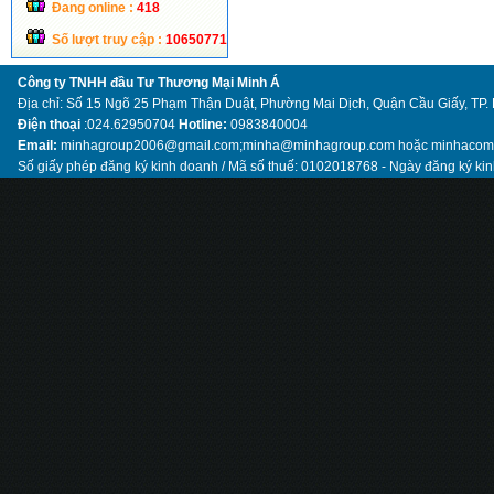
Đang online :
418
Số lượt truy cập :
10650771
Công ty TNHH đầu Tư Thương Mại Minh Á
Địa chỉ: Số 15 Ngõ 25 Phạm Thận Duật, Phường Mai Dịch, Quận Cầu Giấy, TP.
Điện thoại
:024.62950704
Hotline:
0983840004
Email:
minhagroup2006@gmail.com;minha@minhagroup.com hoặc minhaco
Số giấy phép đăng ký kinh doanh / Mã số thuế: 0102018768 - Ngày đăng ký ki