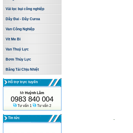
Vải lọc bụi công nghiệp
Dây Đai - Dây Curoa
Van Công Nghiệp
Vit Me Bi
Van Thuỷ Lực
Bơm Thủy Lực
Băng Tải Chịu Nhiệt
Hỗ trợ trực tuyến
Mr
Huỳnh Lâm
0983 840 004
Tư vấn 1
Tư vấn 2
Tin tức
Thiết kế web
-
Thiet ke