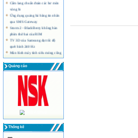
Cẩm lang chuẩn đoán các hư mòn
vòng bi
Ứng dụng quảng bá bằng tin nhắn
qua SMS Gateway
Storm 2 - BlackBerry không bàn
phím thứ hai của RIM
TV 3D của Samsung đạt tốc độ
quét hình 240 Hz
Màn hình máy tính siêu mỏng công
nghệ LED của Acer
Quảng cáo
Thống kế