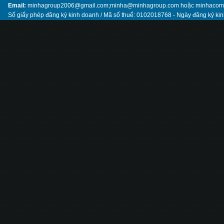
Email:
minhagroup2006@gmail.com;minha@minhagroup.com hoặc minhaco
Số giấy phép đăng ký kinh doanh / Mã số thuế: 0102018768 - Ngày đăng ký ki