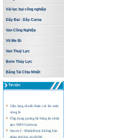
Vải lọc bụi công nghiệp
Dây Đai - Dây Curoa
Van Công Nghiệp
Vit Me Bi
Van Thuỷ Lực
Bơm Thủy Lực
Băng Tải Chịu Nhiệt
Tin tức
Cẩm lang chuẩn đoán các hư mòn
vòng bi
Ứng dụng quảng bá bằng tin nhắn
qua SMS Gateway
Storm 2 - BlackBerry không bàn
phím thứ hai của RIM