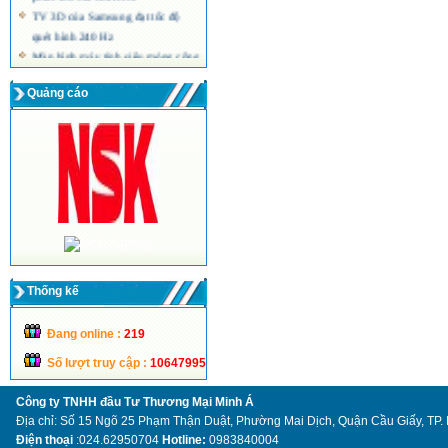
TV 3D của Samsung đạt tốc độ
quét hình 240 Hz
Màn hình máy tính siêu mỏng công
nghệ LED của Acer
Quảng cáo
Thống kế
Đang online :
219
Số lượt truy cập :
10647995
Công ty TNHH đầu Tư Thương Mại Minh Á
Địa chỉ: Số 15 Ngõ 25 Phạm Thận Duật, Phường Mai Dịch, Quận Cầu Giấy, TP.
Điện thoại
:024.62950704
Hotline:
0983840004