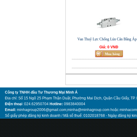
Van Thuỷ Lực Chống Lún Cân Bằng Áp 
Giá: 0 VNĐ
Công ty TNHH đầu Tư Thương Mại Minh Á
Địa chỉ: Số 15 Ngõ 25 Phạm Thận Duật, Phường Mai Dịch, Quận Cầu Giấy, TP.
Điện thoại
:024.62950704
Hotline:
0983840004
Email:
minhagroup2006@gmail.com;minha@minhagroup.com hoặc minhaco
Số giấy phép đăng ký kinh doanh / Mã số thuế: 0102018768 - Ngày đăng ký ki