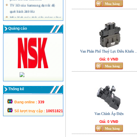
TV 3D của Samsung đạt tốc độ
quét hình 240 Hz
Màn hình máy tính siêu mỏng công
nghệ LED của Acer
Quảng cáo
Van Phân Phố Thuỷ Lực Điều Khiển ..
Giá: 0 VNĐ
Thống kế
Đang online :
339
Số lượt truy cập :
10651821
Van Chỉnh Áp Điện
Giá: 0 VNĐ