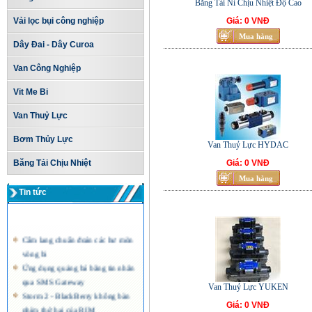
Băng Tải Nỉ Chịu Nhiệt Độ Cao
Vải lọc bụi công nghiệp
Giá: 0 VNĐ
Dây Đai - Dây Curoa
Van Công Nghiệp
Vit Me Bi
Van Thuỷ Lực
Bơm Thủy Lực
Van Thuỷ Lực HYDAC
Băng Tải Chịu Nhiệt
Giá: 0 VNĐ
Tin tức
Cẩm lang chuẩn đoán các hư mòn
vòng bi
Ứng dụng quảng bá bằng tin nhắn
qua SMS Gateway
Van Thuỷ Lực YUKEN
Storm 2 - BlackBerry không bàn
phím thứ hai của RIM
Giá: 0 VNĐ