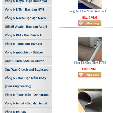
Vòng bi Koyo - Bạc Đạn Koyo
Vòng bi NTN - Bạc đạn NTN
Băng Tải Chịu Nhiệt Nỉ - Giặt Ủi ...
Giá: 0 VNĐ
Vòng bi Nachi-Bạc đạn Nachi
Gối đỡ Asahi - Bạc đạn Asahi
Vòng bi INA - Bạc đạn INA
Vòng bi - Bạc đạn TIMKEN
Vòng bi một chiều - Stieber
Cam Clutch-SAMBO Clutch
Băng Tải Chịu Nhiệt PTFE
Giá: 0 VNĐ
One Way Clutch and Backstop
Vòng bi - Bạc Đạn Mâm Xoay
(slew ring bearing)
Vòng bi Trượt Bàn - Omnitrack
Vòng bi trượt - Bạc đạn trượt
Vòng bi IMROK