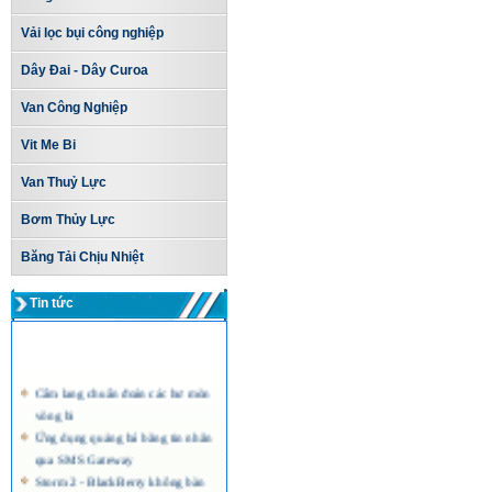
Vải lọc bụi công nghiệp
Dây Đai - Dây Curoa
Van Công Nghiệp
Vit Me Bi
Van Thuỷ Lực
Bơm Thủy Lực
Băng Tải Chịu Nhiệt
Tin tức
Cẩm lang chuẩn đoán các hư mòn
vòng bi
Ứng dụng quảng bá bằng tin nhắn
qua SMS Gateway
Storm 2 - BlackBerry không bàn