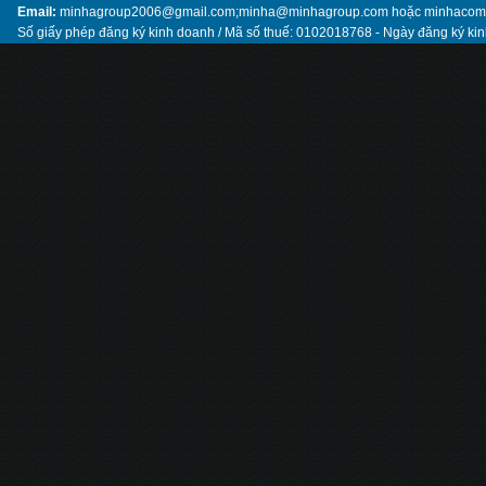
Email:
minhagroup2006@gmail.com;minha@minhagroup.com hoặc minhaco
Số giấy phép đăng ký kinh doanh / Mã số thuế: 0102018768 - Ngày đăng ký ki