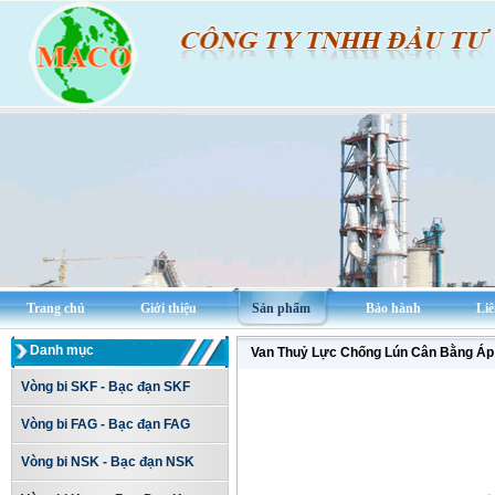
Trang chủ
Giới thiệu
Sản phẩm
Bảo hành
Liê
Danh mục
Van Thuỷ Lực Chống Lún Cân Bằng Áp
Vòng bi SKF - Bạc đạn SKF
Vòng bi FAG - Bạc đạn FAG
Vòng bi NSK - Bạc đạn NSK