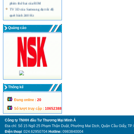
phím thứ hai của RIM
TV 3D của Samsung đạt tốc độ
quét hình 240 Hz
Màn hình máy tính siêu mỏng công
nghệ LED của Acer
Quảng cáo
Thống kế
Đang online :
20
Số lượt truy cập :
10652388
Công ty TNHH đầu Tư Thương Mại Minh Á
Địa chỉ: Số 15 Ngõ 25 Phạm Thận Duật, Phường Mai Dịch, Quận Cầu Giấy, TP.
Điện thoại
:024.62950704
Hotline:
0983840004