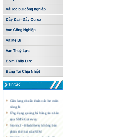
Vải lọc bụi công nghiệp
Dây Đai - Dây Curoa
Van Công Nghiệp
Vit Me Bi
Van Thuỷ Lực
Bơm Thủy Lực
Băng Tải Chịu Nhiệt
Tin tức
Cẩm lang chuẩn đoán các hư mòn
vòng bi
Ứng dụng quảng bá bằng tin nhắn
qua SMS Gateway
Storm 2 - BlackBerry không bàn
phím thứ hai của RIM
TV 3D của Samsung đạt tốc độ