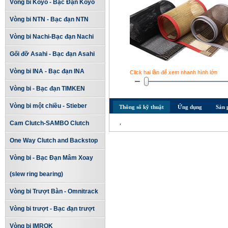
Vòng bi Koyo - Bạc Đạn Koyo
Vòng bi NTN - Bạc đạn NTN
Vòng bi Nachi-Bạc đạn Nachi
Gối đỡ Asahi - Bạc đạn Asahi
Vòng bi INA - Bạc đạn INA
Click hai lần để xem nhanh hình lớn
Vòng bi - Bạc đạn TIMKEN
Vòng bi một chiều - Stieber
Thông số kỹ thuật
Ứng dụng
Sản 
,
Cam Clutch-SAMBO Clutch
One Way Clutch and Backstop
Vòng bi - Bạc Đạn Mâm Xoay
(slew ring bearing)
Vòng bi Trượt Bàn - Omnitrack
Vòng bi trượt - Bạc đạn trượt
Vòng bi IMROK