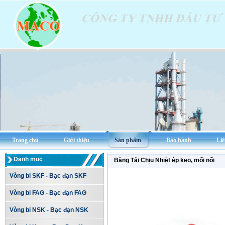
Trang chủ
Giới thiệu
Sản phẩm
Bảo hành
Liê
Danh mục
Băng Tải Chịu Nhiệt ép keo, mối nối
Vòng bi SKF - Bạc đạn SKF
Vòng bi FAG - Bạc đạn FAG
Vòng bi NSK - Bạc đạn NSK