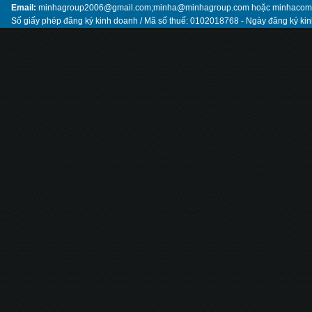
Email:
minhagroup2006@gmail.com;minha@minhagroup.com hoặc minhaco
Số giấy phép đăng ký kinh doanh / Mã số thuế: 0102018768 - Ngày đăng ký ki