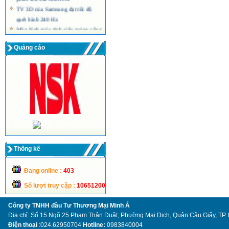
TV 3D của Samsung đạt tốc độ
quét hình 240 Hz
Màn hình máy tính siêu mỏng công
nghệ LED của Acer
Quảng cáo
Thống kế
Đang online :
403
Số lượt truy cập :
10651200
Công ty TNHH đầu Tư Thương Mại Minh Á
Địa chỉ: Số 15 Ngõ 25 Phạm Thận Duật, Phường Mai Dịch, Quận Cầu Giấy, TP.
Điện thoại
:024.62950704
Hotline:
0983840004