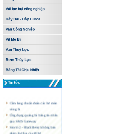
Vải lọc bụi công nghiệp
Dây Đai - Dây Curoa
Van Công Nghiệp
Vit Me Bi
Van Thuỷ Lực
Bơm Thủy Lực
Băng Tải Chịu Nhiệt
Tin tức
Cẩm lang chuẩn đoán các hư mòn
vòng bi
Ứng dụng quảng bá bằng tin nhắn
qua SMS Gateway
Storm 2 - BlackBerry không bàn
phím thứ hai của RIM