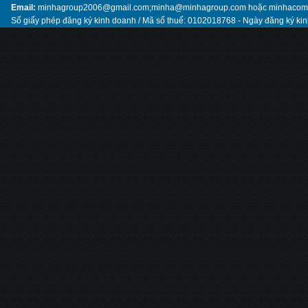
Email:
minhagroup2006@gmail.com;minha@minhagroup.com hoặc minhaco
Số giấy phép đăng ký kinh doanh / Mã số thuế: 0102018768 - Ngày đăng ký ki