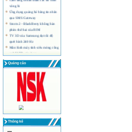
vòng bi
Ứng dụng quảng bá bằng tin nhắn
qua SMS Gateway
Storm 2 - BlackBerry không bàn
phím thứ hai của RIM
TV 3D của Samsung đạt tốc độ
quét hình 240 Hz
Màn hình máy tính siêu mỏng công
nghệ LED của Acer
Quảng cáo
Thống kế