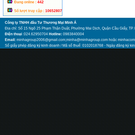
Đang online :
442
Số lượt truy cập :
10652807
Công ty TNHH đầu Tư Thương Mại Minh Á
Địa chỉ: Số 15 Ngõ 25 Phạm Thận Duật, Phường Mai Dịch, Quận Cầu Giấy, TP.
Điện thoại
:024.62950704
Hotline:
0983840004
Email:
minhagroup2006@gmail.com;minha@minhagroup.com hoặc minhaco
Số giấy phép đăng ký kinh doanh / Mã số thuế: 0102018768 - Ngày đăng ký ki