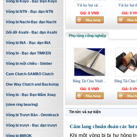
Vòng bi Koyo - Bạc Đạn Koyo
Vải lọc bụi các ...
Vải lọc bụi tĩ
Vòng bi NTN - Bạc đạn NTN
Giá: 0 VNĐ
Giá: 0 V
Vòng bi Nachi-Bạc đạn Nachi
Gối đỡ Asahi - Bạc đạn Asahi
Phụ tùng công nghiệp
Vòng bi INA - Bạc đạn INA
Vòng bi - Bạc đạn TIMKEN
Vòng bi một chiều - Stieber
Cam Clutch-SAMBO Clutch
Băng Tải Chịu Nhiệt ...
Băng Tải Chịu N
One Way Clutch and Backstop
Giá: 0 VNĐ
Giá: 0 V
Vòng bi - Bạc Đạn Mâm Xoay
(slew ring bearing)
Tin tức và sự kiện
Vòng bi Trượt Bàn - Omnitrack
Vòng bi trượt - Bạc đạn trượt
Cẩm lang chuẩn đoán các hư 
Khi một vòng bi bị hư hỏng t
Vòng bi IMROK