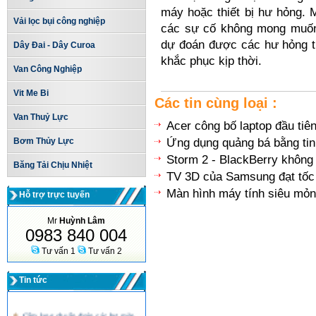
máy hoặc thiết bị hư hỏng. 
Vải lọc bụi công nghiệp
các sự cố không mong muốn t
dự đoán được các hư hỏng tr
Dây Đai - Dây Curoa
khắc phục kịp thời.
Van Công Nghiệp
Vit Me Bi
Các tin cùng loại :
Van Thuỷ Lực
Acer công bố laptop đầu tiê
Bơm Thủy Lực
Ứng dụng quảng bá bằng ti
Storm 2 - BlackBerry không
Băng Tải Chịu Nhiệt
TV 3D của Samsung đạt tốc 
Màn hình máy tính siêu mỏ
Hỗ trợ trực tuyến
Mr
Huỳnh Lâm
0983 840 004
Tư vấn 1
Tư vấn 2
Tin tức
Cẩm lang chuẩn đoán các hư mòn