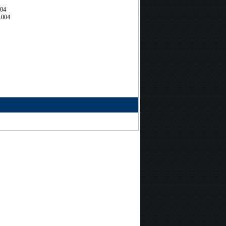
704
.004