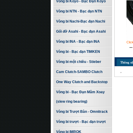
Vòng bi Koyo - Bạc Đạn Koyo
Vòng bi NTN - Bạc đạn NTN
Vòng bi Nachi-Bạc đạn Nachi
Gối đỡ Asahi - Bạc đạn Asahi
Vòng bi INA - Bạc đạn INA
Clic
Vòng bi - Bạc đạn TIMKEN
Vòng bi một chiều - Stieber
Thông số
,
Cam Clutch-SAMBO Clutch
One Way Clutch and Backstop
Vòng bi - Bạc Đạn Mâm Xoay
(slew ring bearing)
Vòng bi Trượt Bàn - Omnitrack
Vòng bi trượt - Bạc đạn trượt
Vòng bi IMROK