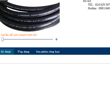
Hỗ trợ:
TEL : 024.629.50
Hotline : 0983.840
k hai lần để xem nhanh hình lớn
 kỹ thuật
Ứng dụng
Sản phẩm cùng loại