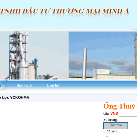
m
Bảo hành
Liên hệ
uỷ Lực YOKOHMA
Ống Thu
Giá:
VNĐ
Số lượng:
Lượt xem: