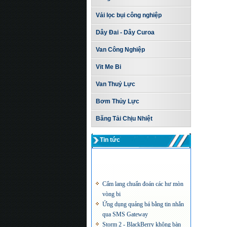
Vải lọc bụi công nghiệp
Dây Đai - Dây Curoa
Van Công Nghiệp
Vit Me Bi
Van Thuỷ Lực
Bơm Thủy Lực
Băng Tải Chịu Nhiệt
Tin tức
Cẩm lang chuẩn đoán các hư mòn
vòng bi
Ứng dụng quảng bá bằng tin nhắn
qua SMS Gateway
Storm 2 - BlackBerry không bàn