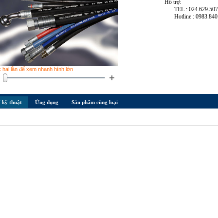
Hỗ trợ:
TEL : 024.629.50
Hotline : 0983.840
k hai lần để xem nhanh hình lớn
 kỹ thuật
Ứng dụng
Sản phẩm cùng loại