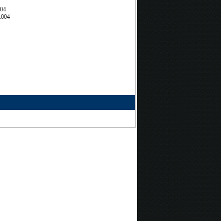
704
.004