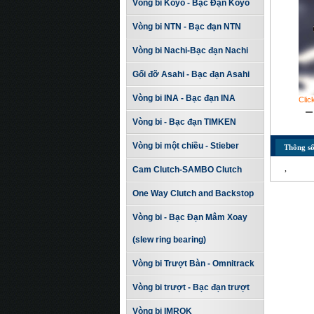
Vòng bi Koyo - Bạc Đạn Koyo
Vòng bi NTN - Bạc đạn NTN
Vòng bi Nachi-Bạc đạn Nachi
Gối đỡ Asahi - Bạc đạn Asahi
Vòng bi INA - Bạc đạn INA
Clic
Vòng bi - Bạc đạn TIMKEN
Vòng bi một chiều - Stieber
Thông số
,
Cam Clutch-SAMBO Clutch
One Way Clutch and Backstop
Vòng bi - Bạc Đạn Mâm Xoay
(slew ring bearing)
Vòng bi Trượt Bàn - Omnitrack
Vòng bi trượt - Bạc đạn trượt
Vòng bi IMROK