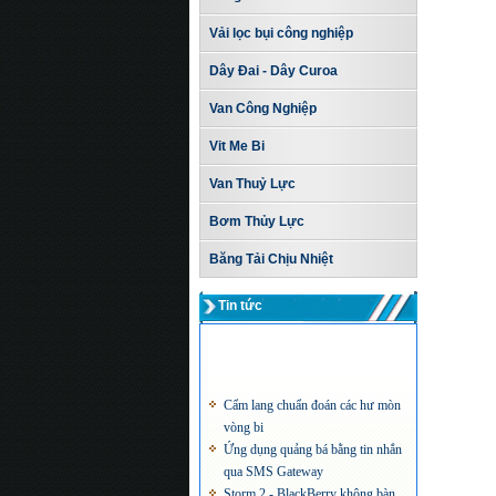
Vải lọc bụi công nghiệp
Dây Đai - Dây Curoa
Van Công Nghiệp
Vit Me Bi
Van Thuỷ Lực
Bơm Thủy Lực
Băng Tải Chịu Nhiệt
Tin tức
Cẩm lang chuẩn đoán các hư mòn
vòng bi
Ứng dụng quảng bá bằng tin nhắn
qua SMS Gateway
Storm 2 - BlackBerry không bàn