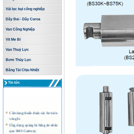
Vải lọc bụi công nghiệp
Dây Đai - Dây Curoa
Van Công Nghiệp
Vit Me Bi
Van Thuỷ Lực
Bơm Thủy Lực
Băng Tải Chịu Nhiệt
Tin tức
Cẩm lang chuẩn đoán các hư mòn
vòng bi
Ứng dụng quảng bá bằng tin nhắn
qua SMS Gateway