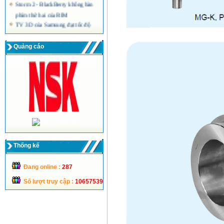
Storm 2 - BlackBerry không bàn
phím thứ hai của RIM
TV 3D của Samsung đạt tốc độ
quét hình 240 Hz
Màn hình máy tính siêu mỏng công
Quảng cáo
nghệ LED của Acer
Thống kế
Đang online :
287
Số lượt truy cập :
10657539