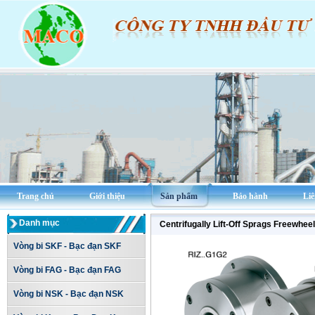
Trang chủ
Giới thiệu
Sản phẩm
Bảo hành
Liê
Danh mục
Centrifugally Lift-Off Sprags Freewh
Vòng bi SKF - Bạc đạn SKF
Vòng bi FAG - Bạc đạn FAG
Vòng bi NSK - Bạc đạn NSK