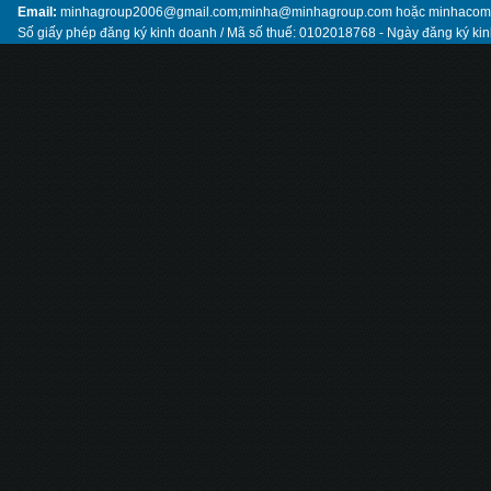
Email:
minhagroup2006@gmail.com;minha@minhagroup.com hoặc minhaco
Số giấy phép đăng ký kinh doanh / Mã số thuế: 0102018768 - Ngày đăng ký ki