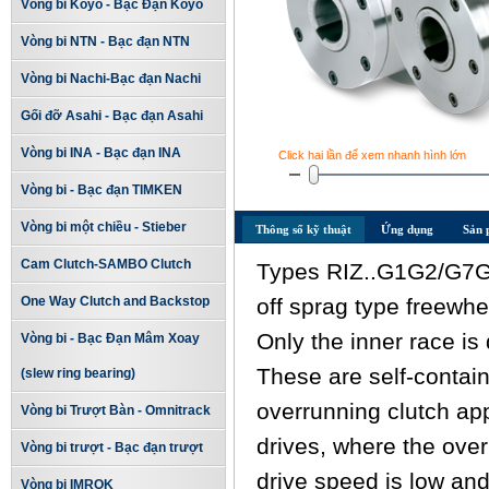
Vòng bi Koyo - Bạc Đạn Koyo
Vòng bi NTN - Bạc đạn NTN
Vòng bi Nachi-Bạc đạn Nachi
Gối đỡ Asahi - Bạc đạn Asahi
Vòng bi INA - Bạc đạn INA
Click hai lần để xem nhanh hình lớn
Vòng bi - Bạc đạn TIMKEN
Vòng bi một chiều - Stieber
Thông số kỹ thuật
Ứng dụng
Sản 
Cam Clutch-SAMBO Clutch
Types RIZ..G1G2/G7G2,
One Way Clutch and Backstop
off sprag type freewhee
Only the inner race is
Vòng bi - Bạc Đạn Mâm Xoay
These are self-contain
(slew ring bearing)
overrunning clutch app
Vòng bi Trượt Bàn - Omnitrack
drives, where the over
Vòng bi trượt - Bạc đạn trượt
drive speed is low a
Vòng bi IMROK