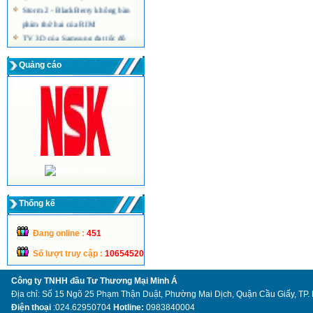
Storm 2 - BlackBerry không bàn
phím thứ hai của RIM
TV 3D của Samsung đạt tốc độ
quét hình 240 Hz
Màn hình máy tính siêu mỏng công
Quảng cáo
nghệ LED của Acer
Thống kế
Đang online :
451
Số lượt truy cập :
10654520
Công ty TNHH đầu Tư Thương Mại Minh Á
Địa chỉ: Số 15 Ngõ 25 Phạm Thận Duật, Phường Mai Dịch, Quận Cầu Giấy, TP.
Điện thoại
:024.62950704
Hotline:
0983840004