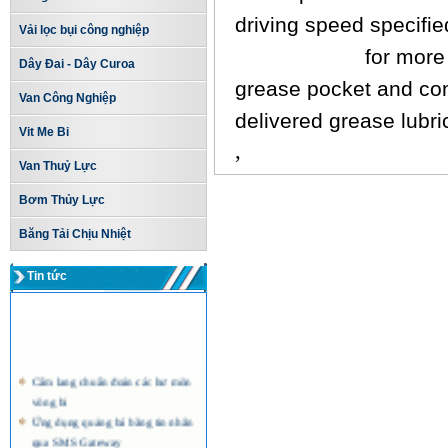
driving speed specifie
Vải lọc bụi công nghiệp
RINZ section
for more 
Dây Đai - Dây Curoa
grease pocket and con
Van Công Nghiệp
delivered grease lubric
Vit Me Bi
,
Van Thuỷ Lực
Bơm Thủy Lực
Băng Tải Chịu Nhiệt
Tin tức
Cẩm lang chuẩn đoán các hư mòn
vòng bi
Ứng dụng quảng bá bằng tin nhắn
qua SMS Gateway