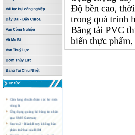
Độ bền cao, thời
Vải lọc bụi công nghiệp
trong quá trình 
Dây Đai - Dây Curoa
Băng tải PVC thư
Van Công Nghiệp
biến thực phẩm, d
Vit Me Bi
Van Thuỷ Lực
Bơm Thủy Lực
Băng Tải Chịu Nhiệt
Tin tức
Cẩm lang chuẩn đoán các hư mòn
vòng bi
Ứng dụng quảng bá bằng tin nhắn
qua SMS Gateway
Storm 2 - BlackBerry không bàn
phím thứ hai của RIM
TV 3D của Samsung đạt tốc độ