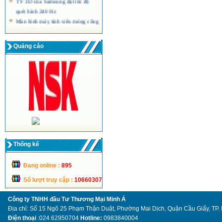
quét hình 240 Hz
Màn hình máy tính siêu mỏng công
nghệ LED của Acer
Quảng cáo
Thống kế
Đang online :
895
Số lượt truy cập :
10660307
Công ty TNHH đầu Tư Thương Mại Minh Á
Địa chỉ: Số 15 Ngõ 25 Phạm Thận Duật, Phường Mai Dịch, Quận Cầu Giấy, TP.
Điện thoại
:024.62950704
Hotline:
0983840004