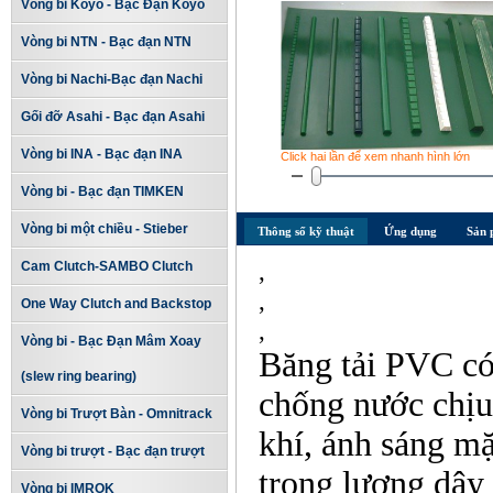
Vòng bi Koyo - Bạc Đạn Koyo
Vòng bi NTN - Bạc đạn NTN
Vòng bi Nachi-Bạc đạn Nachi
Gối đỡ Asahi - Bạc đạn Asahi
Vòng bi INA - Bạc đạn INA
Click hai lần để xem nhanh hình lớn
Vòng bi - Bạc đạn TIMKEN
Vòng bi một chiều - Stieber
Thông số kỹ thuật
Ứng dụng
Sản 
,
Cam Clutch-SAMBO Clutch
,
One Way Clutch and Backstop
,
Vòng bi - Bạc Đạn Mâm Xoay
Băng tải PVC c
(slew ring bearing)
chống nước chịu 
Vòng bi Trượt Bàn - Omnitrack
khí, ánh sáng mặ
Vòng bi trượt - Bạc đạn trượt
trọng lượng dây
Vòng bi IMROK