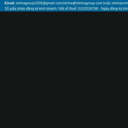
Email:
minhagroup2006@gmail.com;minha@minhagroup.com hoặc minhaco
Số giấy phép đăng ký kinh doanh / Mã số thuế: 0102018768 - Ngày đăng ký ki