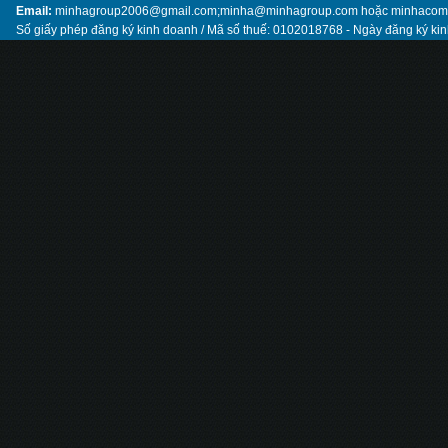
Email:
minhagroup2006@gmail.com;minha@minhagroup.com hoặc minhaco
Số giấy phép đăng ký kinh doanh / Mã số thuế: 0102018768 - Ngày đăng ký ki