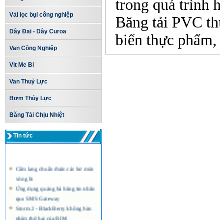
trong quá trình 
Vải lọc bụi công nghiệp
Băng tải PVC thư
Dây Đai - Dây Curoa
biến thực phẩm, d
Van Công Nghiệp
Vit Me Bi
Van Thuỷ Lực
Bơm Thủy Lực
Băng Tải Chịu Nhiệt
Tin tức
Cẩm lang chuẩn đoán các hư mòn
vòng bi
Ứng dụng quảng bá bằng tin nhắn
qua SMS Gateway
Storm 2 - BlackBerry không bàn
phím thứ hai của RIM