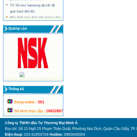
TV 3D của Samsung đạt tốc độ
quét hình 240 Hz
Màn hình máy tính siêu mỏng công
nghệ LED của Acer
Quảng cáo
Thống kế
Đang online :
501
Số lượt truy cập :
10652867
Công ty TNHH đầu Tư Thương Mại Minh Á
Địa chỉ: Số 15 Ngõ 25 Phạm Thận Duật, Phường Mai Dịch, Quận Cầu Giấy, TP.
Điện thoại
:024.62950704
Hotline:
0983840004