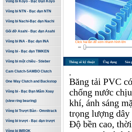
Vòng bi Koyo - Bạc Đạn Koyo
Vòng bi NTN - Bạc đạn NTN
Vòng bi Nachi-Bạc đạn Nachi
Gối đỡ Asahi - Bạc đạn Asahi
Vòng bi INA - Bạc đạn INA
Click hai lần để xem nhanh hình lớn
Vòng bi - Bạc đạn TIMKEN
Vòng bi một chiều - Stieber
Thông số kỹ thuật
Ứng dụng
Sản 
,
Cam Clutch-SAMBO Clutch
Băng tải PVC c
One Way Clutch and Backstop
chống nước chịu 
Vòng bi - Bạc Đạn Mâm Xoay
khí, ánh sáng mặ
(slew ring bearing)
trọng lượng dây
Vòng bi Trượt Bàn - Omnitrack
Vòng bi trượt - Bạc đạn trượt
Độ bền cao, thời
Vòng bi IMROK