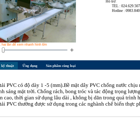
Hỗ trợ:
TEL : 024.629.50
Hotline : 0983.840
k hai lần để xem nhanh hình lớn
 kỹ thuật
Ứng dụng
Sản phẩm cùng loại
tải PVC có độ dày 1 -5 (mm).Bề mặt dây PVC chống nước chịu nh
ánh sáng mặt trời. Chống rách, bong tróc và tác động trọng lượn
 cao, thời gian sử dụng lâu dài , không bị dãn trong quá trình 
ải PVC thường được sử dụng trong các nghành chế biến thực ph