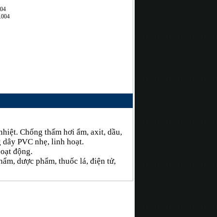
704
.004
iệt. Chống thấm hơi ẩm, axit, dầu,
g dây PVC nhẹ, linh hoạt.
hoạt động.
ẩm, dược phẩm, thuốc lá, điện tử,