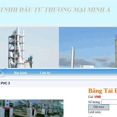
m
Bảo hành
Liên hệ
i PVC 3
Băng Tải
Giá:
VNĐ
Số lượng:
Lượt xem: