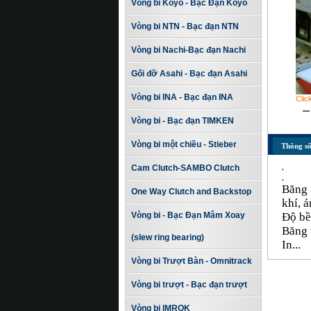
Vòng bi Koyo - Bạc Đạn Koyo
Vòng bi NTN - Bạc đạn NTN
Vòng bi Nachi-Bạc đạn Nachi
Gối đỡ Asahi - Bạc đạn Asahi
Vòng bi INA - Bạc đạn INA
Clic
Vòng bi - Bạc đạn TIMKEN
Vòng bi một chiều - Stieber
Thông số
,
Cam Clutch-SAMBO Clutch
,
Băng 
One Way Clutch and Backstop
khí, 
Vòng bi - Bạc Đạn Mâm Xoay
Độ bền
Băng t
(slew ring bearing)
In...
Vòng bi Trượt Bàn - Omnitrack
Vòng bi trượt - Bạc đạn trượt
Vòng bi IMROK