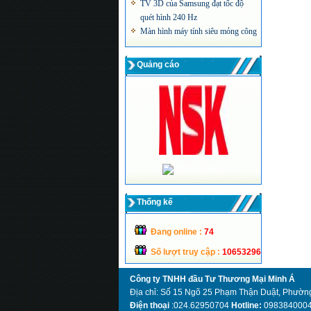
quét hình 240 Hz
Màn hình máy tính siêu mỏng công
nghệ LED của Acer
Quảng cáo
Thống kế
Đang online :
74
Số lượt truy cập :
10653296
Công ty TNHH đầu Tư Thương Mại Minh Á
Địa chỉ: Số 15 Ngõ 25 Phạm Thận Duật, Phường
Điện thoại
:024.62950704
Hotline:
098384000