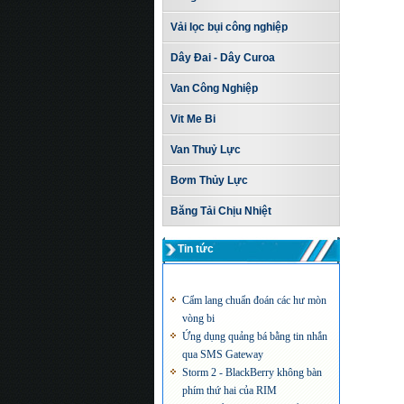
Vải lọc bụi công nghiệp
Dây Đai - Dây Curoa
Van Công Nghiệp
Vit Me Bi
Van Thuỷ Lực
Bơm Thủy Lực
Băng Tải Chịu Nhiệt
Tin tức
Cẩm lang chuẩn đoán các hư mòn
vòng bi
Ứng dụng quảng bá bằng tin nhắn
qua SMS Gateway
Storm 2 - BlackBerry không bàn
phím thứ hai của RIM
TV 3D của Samsung đạt tốc độ