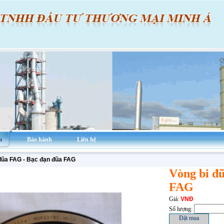
m
Bảo hành
Liên hệ
đũa FAG - Bạc đạn đũa FAG
Vòng bi đ
FAG
Giá:
VNĐ
Số lượng: