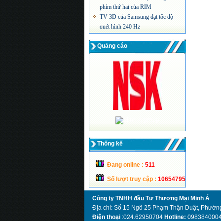
phím thứ hai của RIM
TV 3D của Samsung đạt tốc độ
quét hình 240 Hz
Màn hình máy tính siêu mỏng công
nghệ LED của Acer
Quảng cáo
Thống kế
Đang online :
511
Số lượt truy cập :
10654795
Công ty TNHH đầu Tư Thương Mại Minh Á
Địa chỉ: Số 15 Ngõ 25 Phạm Thận Duật, Phường
Điện thoại
:024.62950704
Hotline:
098384000