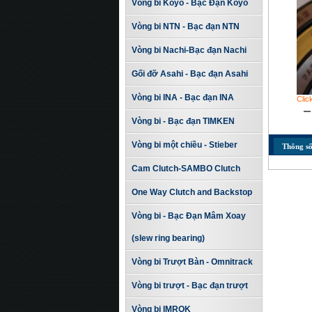
Vòng bi Koyo - Bạc Đạn Koyo
Vòng bi NTN - Bạc đạn NTN
Vòng bi Nachi-Bạc đạn Nachi
Gối đỡ Asahi - Bạc đạn Asahi
Vòng bi INA - Bạc đạn INA
Clic
Vòng bi - Bạc đạn TIMKEN
Vòng bi một chiều - Stieber
Thông số
Cam Clutch-SAMBO Clutch
One Way Clutch and Backstop
Vòng bi - Bạc Đạn Mâm Xoay
(slew ring bearing)
Vòng bi Trượt Bàn - Omnitrack
Vòng bi trượt - Bạc đạn trượt
Vòng bi IMROK