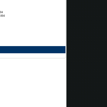
704
.004