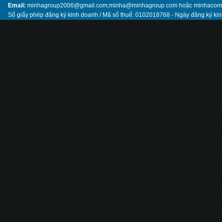
Email:
minhagroup2006@gmail.com;minha@minhagroup.com hoặc minhaco
Số giấy phép đăng ký kinh doanh / Mã số thuế: 0102018768 - Ngày đăng ký ki