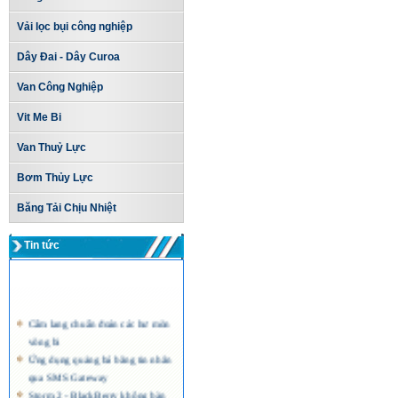
Vải lọc bụi công nghiệp
Dây Đai - Dây Curoa
Van Công Nghiệp
Vit Me Bi
Van Thuỷ Lực
Bơm Thủy Lực
Băng Tải Chịu Nhiệt
Tin tức
Cẩm lang chuẩn đoán các hư mòn
vòng bi
Ứng dụng quảng bá bằng tin nhắn
qua SMS Gateway
Storm 2 - BlackBerry không bàn