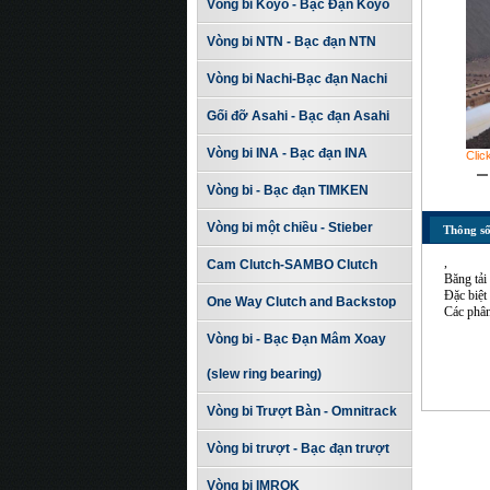
Vòng bi Koyo - Bạc Đạn Koyo
Vòng bi NTN - Bạc đạn NTN
Vòng bi Nachi-Bạc đạn Nachi
Gối đỡ Asahi - Bạc đạn Asahi
Vòng bi INA - Bạc đạn INA
Clic
Vòng bi - Bạc đạn TIMKEN
Vòng bi một chiều - Stieber
Thông số
,
Cam Clutch-SAMBO Clutch
Băng tải
Đặc biệ
One Way Clutch and Backstop
Các phân 
Vòng bi - Bạc Đạn Mâm Xoay
(slew ring bearing)
Vòng bi Trượt Bàn - Omnitrack
Vòng bi trượt - Bạc đạn trượt
Vòng bi IMROK