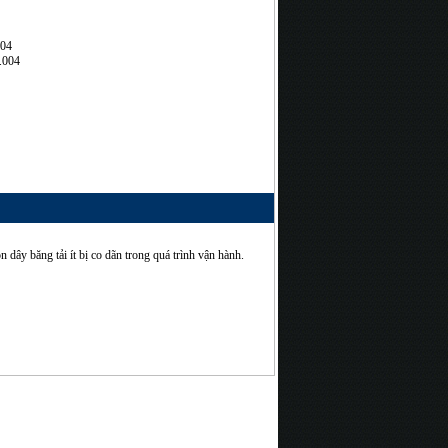
704
.004
òn dây băng tải ít bị co dãn trong quá trình vận hành.