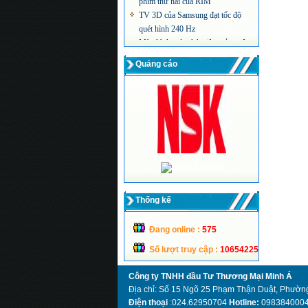
TV 3D của Samsung đạt tốc độ
quét hình 240 Hz
Màn hình máy tính siêu mỏng công
nghệ LED của Acer
Quảng cáo
Thống kế
Đang online :
575
Số lượt truy cập :
10654225
Công ty TNHH đầu Tư Thương Mại Minh Á
Địa chỉ: Số 15 Ngõ 25 Phạm Thận Duật, Phường
Điện thoại
:024.62950704
Hotline:
098384000