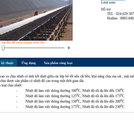
Lượt xem:
Hỗ trợ:
TEL : 024.629.50
Hotline : 0983.840
k hai lần để xem nhanh hình lớn
 kỹ thuật
Ứng dụng
Sản phẩm cùng loại
 cao su chịu nhiệt có tính kết dính giữa các lớp bố tốt nên rất bền, khả năng chịu ma sát , mài m
t chịu được sản phẩm có nhiệt độ cao trong một thời gian dài .
loại chịu nhiệt:
0
0
- Nhiệt độ làm việc thông thường 100
C, Nhiệt độ tối đa lên đến 150
C
0
0
- Nhiệt độ làm việc thông thường 125
C, Nhiệt độ tối đa lên đến 175
C
0
0
- Nhiệt độ làm việc thông thường 150
C, Nhiệt độ tối đa lên đến 200
C
0
0
- Nhiệt độ làm việc thông thường 175
C, Nhiệt độ tối đa lên đến 230
C