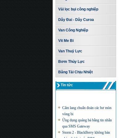
Vải lọc bụi công nghiệp
Dây Đai - Dây Curoa
Van Công Nghiệp
Vit Me Bi
Van Thuỷ Lực
Bơm Thủy Lực
Băng Tải Chịu Nhiệt
Tin tức
Cẩm lang chuẩn đoán các hư mòn
vòng bi
Ứng dụng quảng bá bằng tin nhắn
qua SMS Gateway
Storm 2 - BlackBerry không bàn
phím thứ hai của RIM