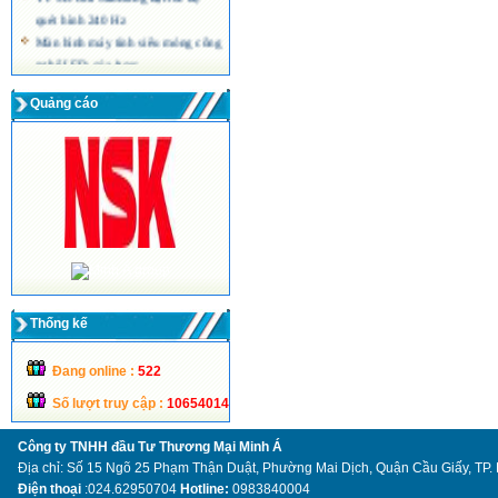
quét hình 240 Hz
Màn hình máy tính siêu mỏng công
nghệ LED của Acer
Quảng cáo
Thống kế
Đang online :
522
Số lượt truy cập :
10654014
Công ty TNHH đầu Tư Thương Mại Minh Á
Địa chỉ: Số 15 Ngõ 25 Phạm Thận Duật, Phường Mai Dịch, Quận Cầu Giấy, TP.
Điện thoại
:024.62950704
Hotline:
0983840004