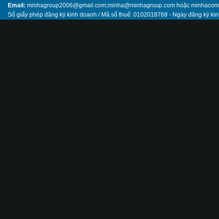
Email:
minhagroup2006@gmail.com;minha@minhagroup.com hoặc minhaco
Số giấy phép đăng ký kinh doanh / Mã số thuế: 0102018768 - Ngày đăng ký ki