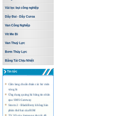
Vải lọc bụi công nghiệp
Dây Đai - Dây Curoa
Van Công Nghiệp
Vit Me Bi
Van Thuỷ Lực
Bơm Thủy Lực
Băng Tải Chịu Nhiệt
Tin tức
Cẩm lang chuẩn đoán các hư mòn
vòng bi
Ứng dụng quảng bá bằng tin nhắn
qua SMS Gateway
Storm 2 - BlackBerry không bàn
phím thứ hai của RIM
TV 3D của Samsung đạt tốc độ