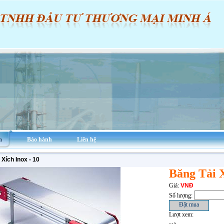
m
Bảo hành
Liên hệ
 Xích Inox - 10
Băng Tải X
Giá:
VNĐ
Số lượng:
Lượt xem: