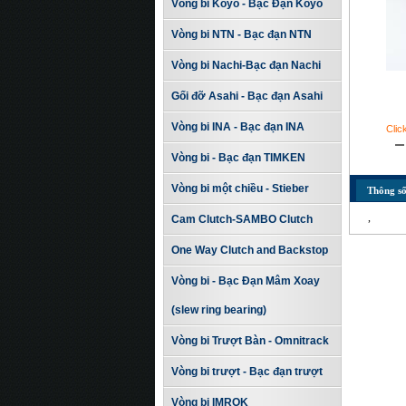
Vòng bi Koyo - Bạc Đạn Koyo
Vòng bi NTN - Bạc đạn NTN
Vòng bi Nachi-Bạc đạn Nachi
Gối đỡ Asahi - Bạc đạn Asahi
Vòng bi INA - Bạc đạn INA
Clic
Vòng bi - Bạc đạn TIMKEN
Vòng bi một chiều - Stieber
Thông số
,
Cam Clutch-SAMBO Clutch
One Way Clutch and Backstop
Vòng bi - Bạc Đạn Mâm Xoay
(slew ring bearing)
Vòng bi Trượt Bàn - Omnitrack
Vòng bi trượt - Bạc đạn trượt
Vòng bi IMROK