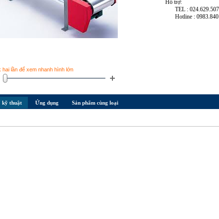
Hỗ trợ:
TEL : 024.629.50
Hotline : 0983.840
k hai lần để xem nhanh hình lớn
 kỹ thuật
Ứng dụng
Sản phẩm cùng loại