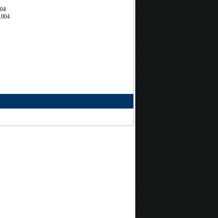
704
.004