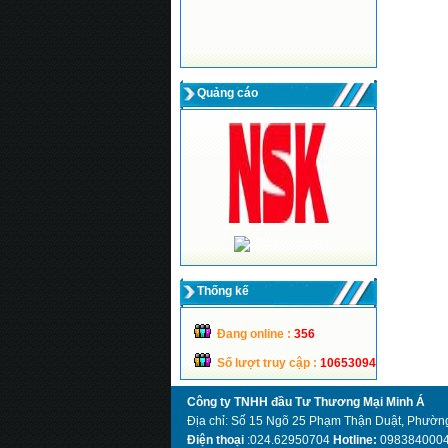
Quảng cáo
Thống kế
Đang online :
356
Số lượt truy cập :
10653094
Công ty TNHH đầu Tư Thương Mại Minh Á
Địa chỉ: Số 15 Ngõ 25 Phạm Thận Duật, Phường
Điện thoại
:024.62950704
Hotline:
098384000