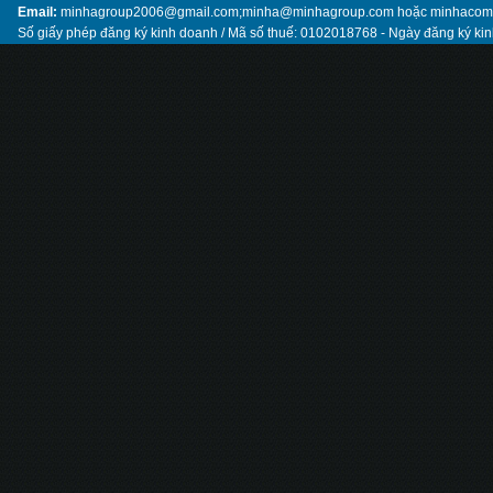
Email:
minhagroup2006@gmail.com;minha@minhagroup.com hoặc minhaco
Số giấy phép đăng ký kinh doanh / Mã số thuế: 0102018768 - Ngày đăng ký ki