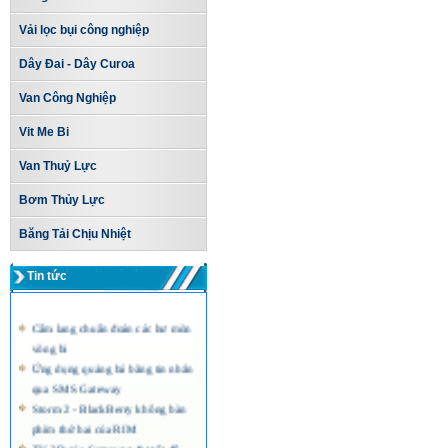
Vải lọc bụi công nghiệp
Dây Đai - Dây Curoa
Van Công Nghiệp
Vit Me Bi
Van Thuỷ Lực
Bơm Thủy Lực
Băng Tải Chịu Nhiệt
Tin tức
Cẩm lang chuẩn đoán các hư mòn
vòng bi
Ứng dụng quảng bá bằng tin nhắn
qua SMS Gateway
Storm 2 - BlackBerry không bàn
phím thứ hai của RIM
TV 3D của Samsung đạt tốc độ