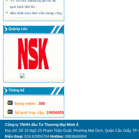
quét hình 240 Hz
Màn hình máy tính siêu mỏng công
nghệ LED của Acer
Quảng cáo
Thống kế
Đang online :
380
Số lượt truy cập :
10650455
Công ty TNHH đầu Tư Thương Mại Minh Á
Địa chỉ: Số 15 Ngõ 25 Phạm Thận Duật, Phường Mai Dịch, Quận Cầu Giấy, TP.
Điện thoại
:024.62950704
Hotline:
0983840004