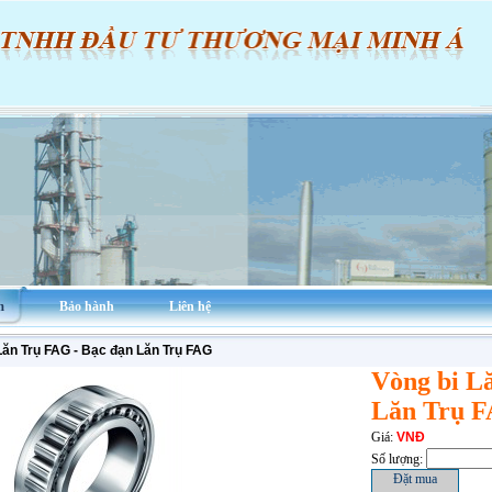
m
Bảo hành
Liên hệ
Lăn Trụ FAG - Bạc đạn Lăn Trụ FAG
Vòng bi L
Lăn Trụ 
Giá:
VNĐ
Số lượng: