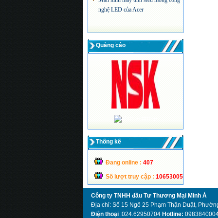
nghệ LED của Acer
Quảng cáo
Thống kế
Đang online :
407
Số lượt truy cập :
10653005
Công ty TNHH đầu Tư Thương Mại Minh Á
Địa chỉ: Số 15 Ngõ 25 Phạm Thận Duật, Phường
Điện thoại
:024.62950704
Hotline:
098384000