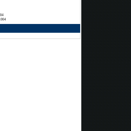
704
.004