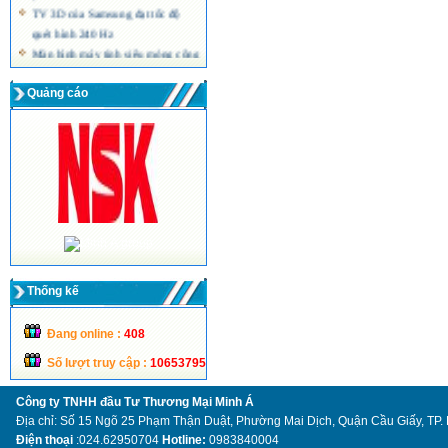
TV 3D của Samsung đạt tốc độ
quét hình 240 Hz
Màn hình máy tính siêu mỏng công
nghệ LED của Acer
Quảng cáo
Thống kế
Đang online :
408
Số lượt truy cập :
10653795
Công ty TNHH đầu Tư Thương Mại Minh Á
Địa chỉ: Số 15 Ngõ 25 Phạm Thận Duật, Phường Mai Dịch, Quận Cầu Giấy, TP.
Điện thoại
:024.62950704
Hotline:
0983840004