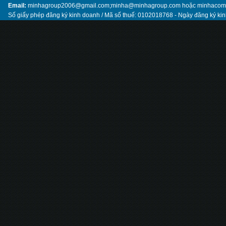
Email:
minhagroup2006@gmail.com;minha@minhagroup.com hoặc minhaco
Số giấy phép đăng ký kinh doanh / Mã số thuế: 0102018768 - Ngày đăng ký ki