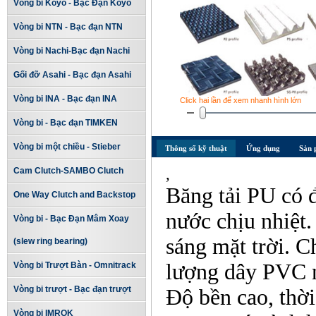
Vòng bi Koyo - Bạc Đạn Koyo
Vòng bi NTN - Bạc đạn NTN
Vòng bi Nachi-Bạc đạn Nachi
Gối đỡ Asahi - Bạc đạn Asahi
Vòng bi INA - Bạc đạn INA
Click hai lần để xem nhanh hình lớn
Vòng bi - Bạc đạn TIMKEN
Vòng bi một chiều - Stieber
Thông số kỹ thuật
Ứng dụng
Sản 
,
Cam Clutch-SAMBO Clutch
Băng tải P
U
có 
One Way Clutch and Backstop
nước chịu nhiệt.
Vòng bi - Bạc Đạn Mâm Xoay
sáng mặt trời. C
(slew ring bearing)
lượng dây PVC n
Vòng bi Trượt Bàn - Omnitrack
Vòng bi trượt - Bạc đạn trượt
Độ bền cao, thời
Vòng bi IMROK