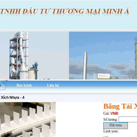
m
Bảo hành
Liên hệ
 Xích Nhựa - 4
Băng Tải X
Giá:
VNĐ
Số lượng:
Lượt xem: