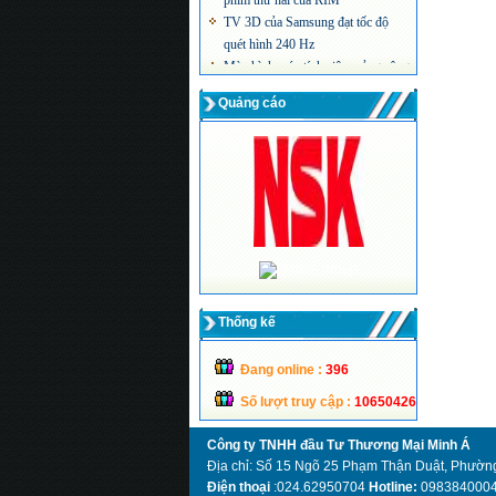
TV 3D của Samsung đạt tốc độ
quét hình 240 Hz
Màn hình máy tính siêu mỏng công
nghệ LED của Acer
Quảng cáo
Thống kế
Đang online :
396
Số lượt truy cập :
10650426
Công ty TNHH đầu Tư Thương Mại Minh Á
Địa chỉ: Số 15 Ngõ 25 Phạm Thận Duật, Phường
Điện thoại
:024.62950704
Hotline:
098384000