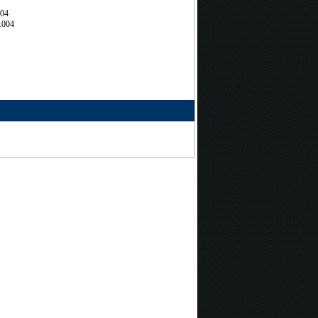
704
.004