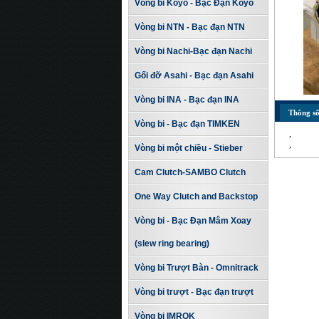
Vòng bi Koyo - Bạc Đạn Koyo
Vòng bi NTN - Bạc đạn NTN
Vòng bi Nachi-Bạc đạn Nachi
Gối đỡ Asahi - Bạc đạn Asahi
Vòng bi INA - Bạc đạn INA
Thông số
Vòng bi - Bạc đạn TIMKEN
,
,
Vòng bi một chiều - Stieber
Cam Clutch-SAMBO Clutch
One Way Clutch and Backstop
Vòng bi - Bạc Đạn Mâm Xoay
(slew ring bearing)
Vòng bi Trượt Bàn - Omnitrack
Vòng bi trượt - Bạc đạn trượt
Vòng bi IMROK