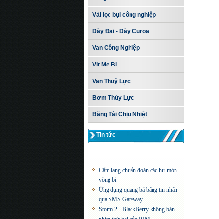
Vải lọc bụi công nghiệp
Dây Đai - Dây Curoa
Van Công Nghiệp
Vit Me Bi
Van Thuỷ Lực
Bơm Thủy Lực
Băng Tải Chịu Nhiệt
Tin tức
Cẩm lang chuẩn đoán các hư mòn
vòng bi
Ứng dụng quảng bá bằng tin nhắn
qua SMS Gateway
Storm 2 - BlackBerry không bàn
phím thứ hai của RIM